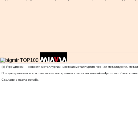
(c) Укррудпром — новости металлургии: цветная металлургия, черная металлургия, мета
При цитировании и использовании материалов ссылка на
www.ukrrudprom.ua
обязательна.
Сделано в miavia estudia.