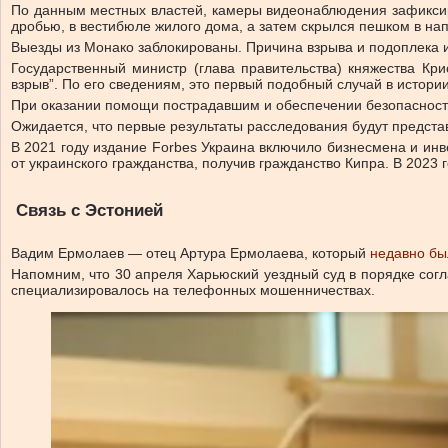
По данным местных властей, камеры видеонаблюдения зафиксир
дробью, в вестибюле жилого дома, а затем скрылся пешком в на
Выезды из Монако заблокированы. Причина взрыва и подоплека 
Государственный министр (глава правительства) княжества Кр
взрыв”. По его сведениям, это первый подобный случай в истории
При оказании помощи пострадавшим и обеспечении безопасности
Ожидается, что первые результаты расследования будут предста
В 2021 году издание Forbes Украина включило бизнесмена и инв
от украинского гражданства, получив гражданство Кипра. В 2023
Связь с Эстонией
Вадим Ермолаев — отец Артура Ермолаева, который
недавно бы
Напомним, что 30 апреля Харьюский уездный суд в порядке сог
специализировалось на телефонных мошенничествах.