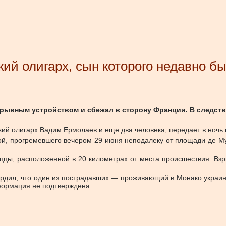
кий олигарх, сын которого недавно б
рывным устройством и сбежал в сторону Франции. В следстве
й олигарх Вадим Ермолаев и еще два человека, передает в ночь н
бой, прогремевшего вечером 29 июня неподалеку от площади де М
ццы, расположенной в 20 километрах от места происшествия. Взр
рдил, что один из пострадавших — проживающий в Монако украин
формация не подтверждена.