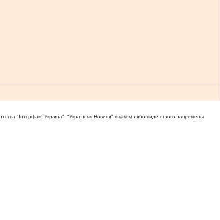
тва "Iнтерфакс-Україна", "Українськi Новини" в каком-либо виде строго запрещены