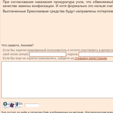
При согласовании наказания прокуратура учла, что обвиняемы
качестве замены конфискации. И хотя формально это нельзя счи
Выплаченные Ермолаевым средства будут направлены потерпевши
Что скажете, Аноним?
Если Вы зарегистрированный пользователь и хотите участвовать в дискусс
свой логин (email)
, пароль
Если Вы еще не зарегистрировались, зайдите на
страницу регистрации
.
Код состоит из цифр и латинских букв, изображенных на картинке. Для перезагрузки кода