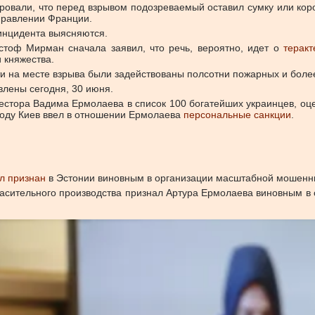
овали, что перед взрывом подозреваемый оставил сумку или коро
правлении Франции.
инцидента выясняются.
истоф Мирман сначала заявил, что речь, вероятно, идет о
теракт
 княжества.
 на месте взрыва были задействованы полсотни пожарных и более
влены сегодня, 30 июня.
естора Вадима Ермолаева в список 100 богатейших украинцев, оцен
 году Киев ввел в отношении Ермолаева
персональные санкции
.
л признан
в Эстонии виновным в организации масштабной мошенни
ласительного производства признал Артура Ермолаева виновным в 