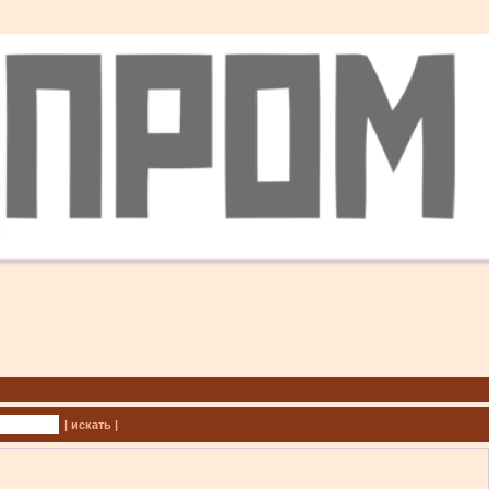
| искать |