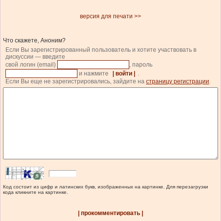
версия для печати >>
Что скажете, Аноним?
Если Вы зарегистрированный пользователь и хотите участвовать в
дискуссии — введите
свой логин (email)
, пароль
и нажмите
| войти |
.
Если Вы еще не зарегистрировались, зайдите на
страницу регистрации
.
Код состоит из цифр и латинских букв, изображенных на картинке. Для перезагрузки
кода кликните на картинке.
| прокомментировать |