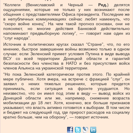
“Коллеги (Вениславский и Черный —
Ред.
) делятся
ощущениями, которые не только у них возникают после
общения с представителями Офиса президента. Последние же
в непубличных коммуникациях сейчас любят намекнуть, что
“скоро войне конец”. На чем такой прогноз основан, они не
поясняют, но многие действия Банковой действительно
напоминают предвыборную логику”, — говорит нам один из
“слуг народа”.
Источник в политических кругах сказал “Стране”, что, по его
мнению, быстрое завершение войны возможно только в одном
случае: если Зеленский примет условия Путина в виде вывода
ВСУ со всей территории Донецкой области и гарантий
безопасности без членства в НАТО и без присутствия войск
членов Альянса на украинской территории.
“Но пока Зеленский категорически против этого. По крайней
мере публично. Хотя вчера, на встрече с фракцией “слуг”, он
заявил о неких тяжелых решениях, которые придется
принимать, если ситуация на фронте ухудшится. Но
неизвестно, что он имел под этим в виду — вывод войск из
Донецкой области или же, например, снижение возраста
мобилизации до 18 лет. Хотя, конечно, все больше признаков
указывают, что власть активно готовится к выборам. В том числе
и бюджет на следующий год, где прирост расходов на социалку
кратно больше, чем на оборону”, — говорит источник.