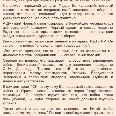
В последние дни прозвучало сразу несколько таких заявлений.
Например, народный депутат Федор Вениславский, который
состоит в комитете по вопросам нацбезопасности и обороны,
сказал, что война, “очевидно”, идет к завершению, и на это
указывает возросшая активность политсил.
А Дмитрий Черный спрогнозировал в ближайшие месяцы старт
избирательной кампании. Черный входит в состав комитета
Рады по вопросам организации госвласти, в чьи функции
входит, в том числе, курирование выборов.
Вениславский высказал свое мнение в интервью Radio NV. Он
заявил, что война, “очевидно, идет к завершению”.
“Это кто-то признает, кто-то не признает, но фактически мы
двигаемся в этом направлении”, — сказал Вениславский.
Отвечая на вопрос, что указывает на вероятное завершение
войны, Вениславский сказал, что это заявление президента
США Дональда Трампа, который готов содействовать
переговорам между президентом Украины Владимиром
Зеленским и российским лидером Владимиром Путиным и
лично в них участвовать.
В комментарии ТСН на эту тему Вениславский также сказал, что
война в Украине может закончиться через “пару месяцев
максимум”. Он аргументирует это тем, что война стала
позиционной, ни одна сторона не может добиться крупных
успехов.
Также имеет значение, по его мнению, что Китай якобы
посылал “четкие сигналы” России о необходимости двигаться к