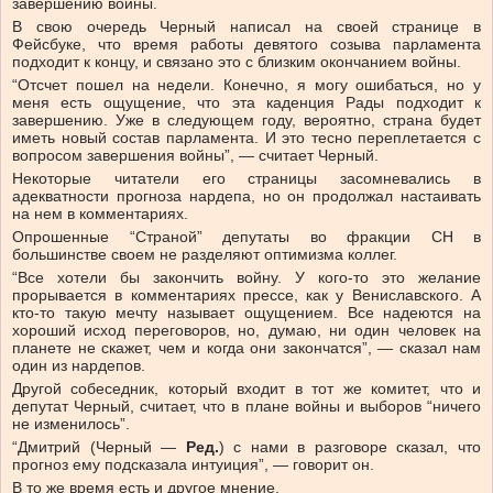
завершению войны.
В свою очередь Черный написал на своей странице в
Фейсбуке, что время работы девятого созыва парламента
подходит к концу, и связано это с близким окончанием войны.
“Отсчет пошел на недели. Конечно, я могу ошибаться, но у
меня есть ощущение, что эта каденция Рады подходит к
завершению. Уже в следующем году, вероятно, страна будет
иметь новый состав парламента. И это тесно переплетается с
вопросом завершения войны”, — считает Черный.
Некоторые читатели его страницы засомневались в
адекватности прогноза нардепа, но он продолжал настаивать
на нем в комментариях.
Опрошенные “Страной” депутаты во фракции СН в
большинстве своем не разделяют оптимизма коллег.
“Все хотели бы закончить войну. У кого-то это желание
прорывается в комментариях прессе, как у Вениславского. А
кто-то такую мечту называет ощущением. Все надеются на
хороший исход переговоров, но, думаю, ни один человек на
планете не скажет, чем и когда они закончатся”, — сказал нам
один из нардепов.
Другой собеседник, который входит в тот же комитет, что и
депутат Черный, считает, что в плане войны и выборов “ничего
не изменилось”.
“Дмитрий (Черный —
Ред.
) с нами в разговоре сказал, что
прогноз ему подсказала интуиция”, — говорит он.
В то же время есть и другое мнение.