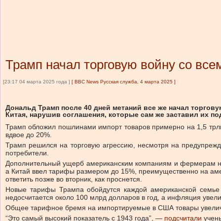
Трамп начал торговую войну со все
[23:17 04 марта 2025 года ]
[
BBC News Русская служба, 4 марта 2025
]
Дональд Трамп после 40 дней метаний все же начал торго
Китая, нарушив соглашения, которые сам же заставил их под
Трамп обложил пошлинами импорт товаров примерно на 1,5 трлн 
вдвое до 20%.
Трамп решился на торговую агрессию, несмотря на предупрежд
потребители.
Дополнительный ущерб американским компаниям и фермерам нан
а Китай ввел тарифы размером до 15%, преимущественно на аме
ответить позже во вторник, как проснется.
Новые тарифы Трампа обойдутся каждой американской семье в
недосчитается около 100 млрд долларов в год, а инфляция увел
Общее тарифное бремя на импортируемые в США товары увеличи
“Это самый высокий показатель с 1943 года”, —
подсчитали
учен