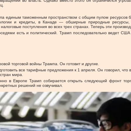
звращении во власть. Однако вместо этого он ограничился угро
ц.
ыла единым таможенным пространством с общим пулом ресурсов 
ологии и кредиты, в Канаде — обширные природные ресурсы, 
 налоговые поступления во всех трех странах. Теперь эти произво
оседями есть и политический. Трамп последовательно ведет США
вой торговой войны Трампа. Он готовит и другие.
готовить все тарифные предложения к 1 апреля. Он говорил, что в
стран мира.
Именно в Европе Трамп собирается открыть следующий фронт то
онкретных решений не озвучивал.