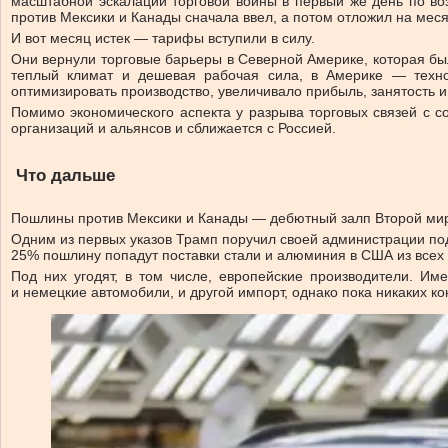
масштабной эскалации торговой войны в первый же день по во
против Мексики и Канады сначала ввел, а потом отложил на меся
И вот месяц истек — тарифы вступили в силу.
Они вернули торговые барьеры в Северной Америке, которая б
теплый климат и дешевая рабочая сила, в Америке — техн
оптимизировать производство, увеличивало прибыль, занятость и
Помимо экономического аспекта у разрыва торговых связей с с
организаций и альянсов и сближается с Россией.
Что дальше
Пошлины против Мексики и Канады — дебютный залп Второй миро
Одним из первых указов Трамп поручил своей администрации под
25% пошлину попадут поставки стали и алюминия в США из всех 
Под них угодят, в том числе, европейские производители. 
и немецкие автомобили, и другой импорт, однако пока никаких к