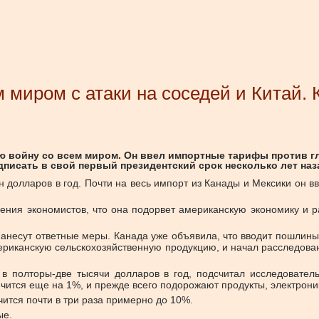
м миром с атаки на соседей и Китай.
вую войну со всем миром. Он ввел импортные тарифы против 
писать в свой первый президентский срок несколько лет наза
долларов в год. Почти на весь импорт из Канады и Мексики он в
ения экономистов, что она подорвет американскую экономику и 
есут ответные меры. Канада уже объявила, что вводит пошлины
риканскую сельскохозяйственную продукцию, и начал расследова
 полторы-две тысячи долларов в год, подсчитал исследователь
ичится еще на 1%, и прежде всего подорожают продукты, электрони
тся почти в три раза примерно до 10%.
ые.