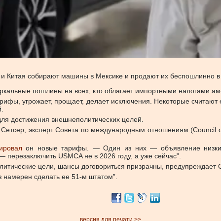
С и Китая собирают машины в Мексике и продают их беспошлинно в
еркальные пошлины на всех, кто облагает импортными налогами ам
арифы, угрожает, прощает, делает исключения. Некоторые считают е
.
для достижения внешнеполитических целей.
д Сетсер, эксперт Совета по международным отношениям (Council on
ировал
он новые тарифы. — Один из них — объявление низких
— перезаключить USMCA не в 2026 году, а уже сейчас”.
олитические цели, шансы договориться призрачны, предупреждает 
з намерен сделать ее 51-м штатом”.
версия для печати >>