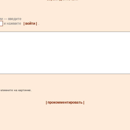
ии — введите
и нажмите
| войти |
.
 кликните на картинке.
| прокомментировать |