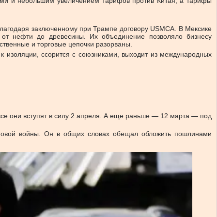
зами и небольшим увеличением тарифов против Китая, а тарифы
благодаря заключенному при Трампе договору USMCA. В Мексике
от нефти до древесины. Их объединение позволяло бизнесу
дственные и торговые цепочки разорваны.
 к изоляции, ссорится с союзниками, выходит из международных
се они вступят в силу 2 апреля. А еще раньше — 12 марта — под
рговой войны. Он в общих словах обещал обложить пошлинами