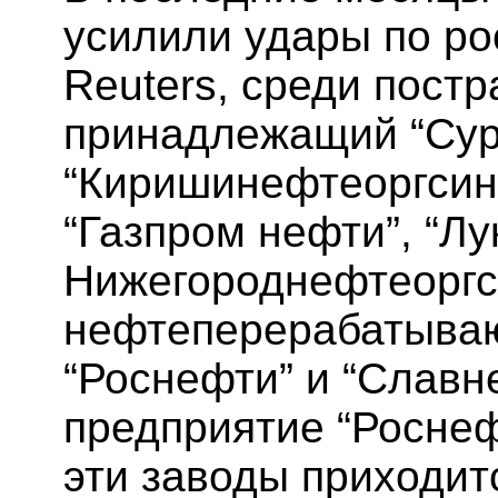
усилили удары по р
Reuters, среди пост
принадлежащий “Сур
“Киришинефтеоргсин
“Газпром нефти”, “Лу
Нижегороднефтеоргси
нефтеперерабатываю
“Роснефти” и “Слав
предприятие “Роснеф
эти заводы приходит