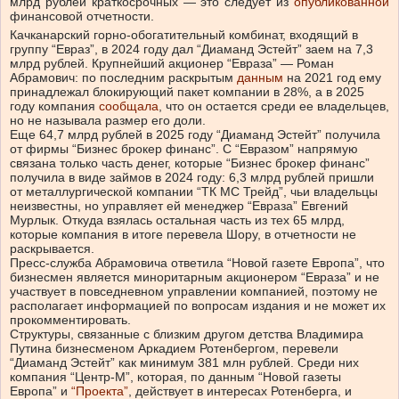
млрд рублей краткосрочных — это следует из
опубликованной
финансовой отчетности.
Качканарский горно-обогатительный комбинат, входящий в
группу “Евраз”, в 2024 году дал “Диаманд Эстейт” заем на 7,3
млрд рублей. Крупнейший акционер “Евраза” — Роман
Абрамович: по последним раскрытым
данным
на 2021 год ему
принадлежал блокирующий пакет компании в 28%, а в 2025
году компания
сообщала
, что он остается среди ее владельцев,
но не называла размер его доли.
Еще 64,7 млрд рублей в 2025 году “Диаманд Эстейт” получила
от фирмы “Бизнес брокер финанс”. С “Евразом” напрямую
связана только часть денег, которые “Бизнес брокер финанс”
получила в виде займов в 2024 году: 6,3 млрд рублей пришли
от металлургической компании “ТК МС Трейд”, чьи владельцы
неизвестны, но управляет ей менеджер “Евраза” Евгений
Мурлык. Откуда взялась остальная часть из тех 65 млрд,
которые компания в итоге перевела Шору, в отчетности не
раскрывается.
Пресс-служба Абрамовича ответила “Новой газете Европа”, что
бизнесмен является миноритарным акционером “Евраза” и не
участвует в повседневном управлении компанией, поэтому не
располагает информацией по вопросам издания и не может их
прокомментировать.
Структуры, связанные с близким другом детства Владимира
Путина бизнесменом Аркадием Ротенбергом, перевели
“Диаманд Эстейт” как минимум 381 млн рублей. Среди них
компания “Центр-М”, которая, по данным “Новой газеты
Европа” и
“Проекта”
, действует в интересах Ротенберга, и