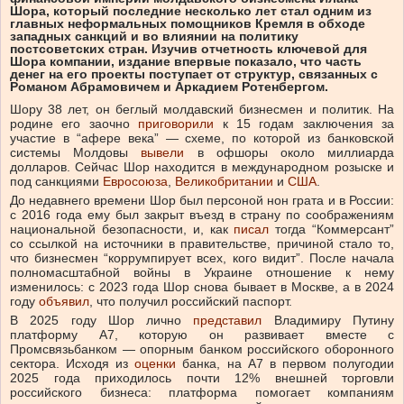
Шора, который последние несколько лет стал одним из
главных неформальных помощников Кремля в обходе
западных санкций и во влиянии на политику
постсоветских стран. Изучив отчетность ключевой для
Шора компании, издание впервые показало, что часть
денег на его проекты поступает от структур, связанных с
Романом Абрамовичем и Аркадием Ротенбергом.
Шору 38 лет, он беглый молдавский бизнесмен и политик. На
родине его заочно
приговорили
к 15 годам заключения за
участие в “афере века” — схеме, по которой из банковской
системы Молдовы
вывели
в офшоры около миллиарда
долларов. Сейчас Шор находится в международном розыске и
под санкциями
Евросоюза
,
Великобритании
и
США
.
До недавнего времени Шор был персоной нон грата и в России:
с 2016 года ему был закрыт въезд в страну по соображениям
национальной безопасности, и, как
писал
тогда “Коммерсант”
со ссылкой на источники в правительстве, причиной стало то,
что бизнесмен “коррумпирует всех, кого видит”. После начала
полномасштабной войны в Украине отношение к нему
изменилось: с 2023 года Шор снова бывает в Москве, а в 2024
году
объявил
, что получил российский паспорт.
В 2025 году Шор лично
представил
Владимиру Путину
платформу А7, которую он развивает вместе с
Промсвязьбанком — опорным банком российского оборонного
сектора. Исходя из
оценки
банка, на А7 в первом полугодии
2025 года приходилось почти 12% внешней торговли
российского бизнеса: платформа помогает компаниям