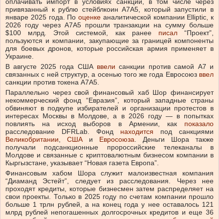
оплачивать импорт в условиях санкций, в том числе через
привязанный к рублю стейблкоин А7А5, который запустили в
январе 2025 года. По
оценке
аналитической компании Elliptic, к
2026 году через А7А5 прошли транзакции на сумму больше
$100 млрд. Этой системой, как ранее
писал
“Проект”,
пользуются и компании, закупающие за границей компоненты
для боевых дронов, которые российская армия применяет в
Украине.
В августе 2025 года США
ввели
санкции против самой А7 и
связанных с ней структур, а осенью того же года Евросоюз
ввел
санкции против токена А7А5.
Параллельно через свой финансовый хаб Шор финансирует
некоммерческий фонд “Евразия”, который западные страны
обвиняют в подкупе избирателей и организации протестов в
интересах Москвы в Молдове, а в 2026 году — в попытках
повлиять на исход выборов в Армении, как
показало
расследование DFRLab. Фонд
находится
под санкциями
Великобритании
,
США
и
Евросоюза
. Деньги Шора также
получали подсанкционные пророссийские телеканалы в
Молдове и связанные с криптовалютным бизнесом компании в
Кыргызстане, указывает “Новая газета Европа”.
Финансовым хабом Шора служит малоизвестная компания
“Диаманд Эстейт”, следует из расследования. Через нее
проходят кредиты, которые бизнесмен затем распределяет на
свои проекты. Только в 2025 году по счетам компании прошло
больше 1 трлн рублей, а на конец года у нее оставалось 121
млрд рублей непогашенных долгосрочных кредитов и еще 36