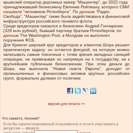
крымский оператор дорожных камер “Машинтер”, до 2022 года
принадлежавший бизнесмену Евгению Ройтману, которого СМИ
называли
“человеком Ротенберга”. По
данным
“Радио
Свобода”, “Машинтер” также была задействована в финансовой
инфраструктуре российского теневого флота.
Среди кредиторов оказался и бизнесмен Андрей Гончаренко
(328 млн рублей), бывший партнер братьев Ротенбергов: по
данным
The Washington Post, в Молдове он выполнял
поручения ФСБ.
Для Кремля широкий круг кредиторов и клиентов Шора решает
практическую задачу: он остается фигурой, на которую можно
записывать самые токсичные с точки зрения западных санкций
операции, не привязывая их напрямую ни к государству, ни к
крупнейшим публичным бизнесменам. При этом деньги до
Шора, как выяснила “Новая газета Европа”, доходят от
промышленных и финансовых активов крупных российских
групп, формально далеких от политики.
версия для печати >>
Что скажете, Аноним?
Если Вы зарегистрированный пользователь и хотите участвовать в
дискуссии — введите