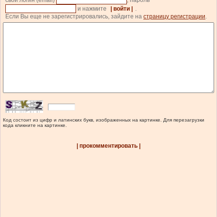
свой логин (email)
, пароль
и нажмите
| войти |
.
Если Вы еще не зарегистрировались, зайдите на
страницу регистрации
.
Код состоит из цифр и латинских букв, изображенных на картинке. Для перезагрузки
кода кликните на картинке.
| прокомментировать |