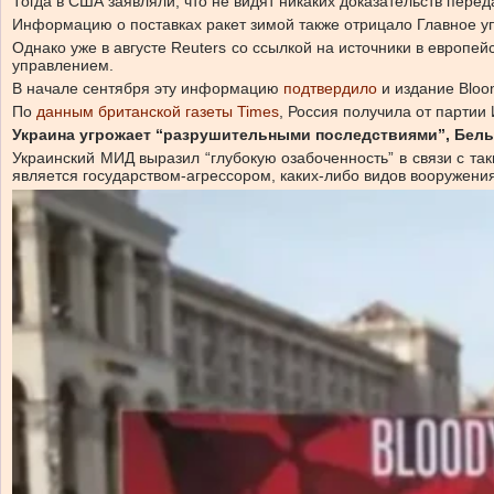
Тогда в США заявляли, что не видят никаких доказательств пере
Информацию о поставках ракет зимой также отрицало Главное 
Однако уже в августе Reuters со ссылкой на источники в европе
управлением.
В начале сентября эту информацию
подтвердило
и издание Bloo
По
данным британской газеты Times
, Россия получила от партии
Украина угрожает “разрушительными последствиями”, Белы
Украинский МИД выразил “глубокую озабоченность” в связи с т
является государством-агрессором, каких-либо видов вооружения