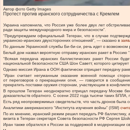
Автор фото Getty Images
Протест против иранского сотрудничества с Кремлем
Украина напомнила, что Россия уже более двух лет обстреливае
ради защиты международного мира и безопасности”.
“Предупреждаем официальный Тегеран, что в случае подтвержд
украинско-иранских двухсторонних отношений”, — сказано в
заяв
По данным Украинской службы Би-би-си, речь идет о возможном
Белый дом назвал вероятную отправку иранских ракет в Россию “
“Всякая передача иранских баллистических ракет России буд
национальной безопасности США Шон Саветт, которого цитирует 
Однако миссия Ирана в ООН фактически отрицает передачу ракет.
“Иран считает негуманным оказание военной помощи сторон
от переговоров о прекращении огня, — говорится в сообщении
прекратить поставки оружия сторонам, участвующим в конфликте
В прошлом Тегеран неоднократно отрицал передачу Москве бес
доказательств обратного. С осени 2022 года тысячи таких БПЛА,
Есть ряд неопровержимых свидетельств, что часть дронов была с
Аналитики американского “Института изучения войны” (ISW)
счит
По их мнению, иранский режим решил передать РФ баллистику, а 
визита в Тегеран секретаря Совета безопасности РФ Сергея Шойг
Иран также обратился к России за поддержкой в модернизации с