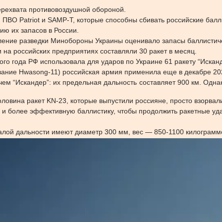
ерехвата противовоздушной обороной.
 ПВО Patriot и SAMP-T, которые способны сбивать российские балл
ию их запасов в России.
вление разведки Минобороны Украины оценивало запасы баллистиче
и на российских предприятиях составляли 30 ракет в месяц.
этого года РФ использовала для ударов по Украине 61 ракету “Иска
звание Hwasong-11) российская армия применила еще в декабре 20
м “Искандер”: их предельная дальность составляет 900 км. Однак
овина ракет KN-23, которые выпустили россияне, просто взорвалис
 и более эффективную баллистику, чтобы продолжить ракетные уд
алой дальности имеют диаметр 300 мм, вес — 850-1100 килограмм