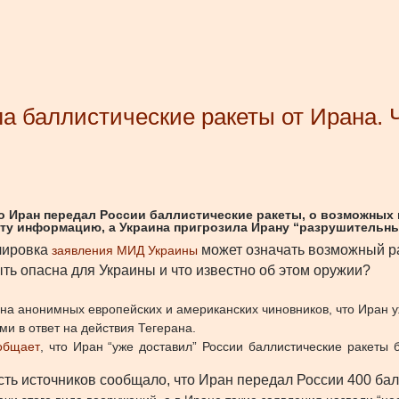
 баллистические ракеты от Ирана. Ч
 Иран передал России баллистические ракеты, о возможных п
эту информацию, а Украина пригрозила Ирану “разрушительн
лировка
может означать возможный р
заявления МИД Украины
ть опасна для Украины и что известно об этом оружии?
на анонимных европейских и американских чиновников, что Иран у
и в ответ на действия Тегерана.
общает
, что Иран “уже доставил” России баллистические ракеты
сть источников сообщало, что Иран передал России 400 бал