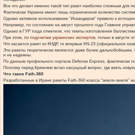
Все это делает именно такой тип ракет наиболее сложным для п
Фактически Украина имеет лишь ограниченное количество систем
Однако активное использование “Искандеров” привело к истощен
Например, по состоянию на август прошлого года Главное упра
Однако в ГУР тогда отметили, что темпы изготовления баллистик
При этом,
по подсчетам украинских экспертов
, только в августе 
Что касается ракет из КНДР, то впервые KN-23 (официальное на
Эти ракеты теоретически являются даже более дальнобойными, че
и не надежны.
По данным профильного портала Defense Express, фактически пол
Поэтому перед Кремлем встал насущный вопрос, где взять новую
Что такое Fath-360
Разработанные в Иране ракеты Fath-360 класса “земля-земля” м