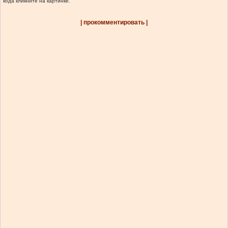
кода кликните на картинке.
| прокомментировать |