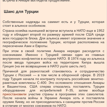
встреча в Анкаре выглядела продуктивнее.
Шанс для Турции
Собственные надежды на саммит есть и у Турции, которая
стоит в альянсе особняком.
Страна-хозяйка нынешней встречи вступила в НАТО еще в 1952
году и обладает второй по размеру армией после США среди
всех государств блока. Для альянса имеет огромное значение и
географическое положение Турции, которая расположена на
пересечении Азии и Европы.
При этом в своей политике Анкара нередко расходится с
союзниками. Именно с Турцией связан один из главных
внутренних конфликтов в истории НАТО. В 1974 году из альянса
после ввода турецких войск на территорию Кипра вышла
Греция (на ее возвращение в НАТО ушло шесть лет).
Причиной для разногласий становилось и сотрудничество
Турции с Россией — в том числе в оборонной сфере. В 2019
году Турция начала по контракту получать российские зенитно-
ракетные комплексы С-400. Это осложнило отношения Анкары
и Вашингтона. США сперва отказались поставлять Турции
оборудование для истребителей F-35, затем вообще
приостановили
участие страны в программе этих самолетов.
После начала войны в Украине Анкара хоть и поставляла
оружие Киеву, но не присоединилась к санкциям против России
в отличие от многих союзников по НАТО.