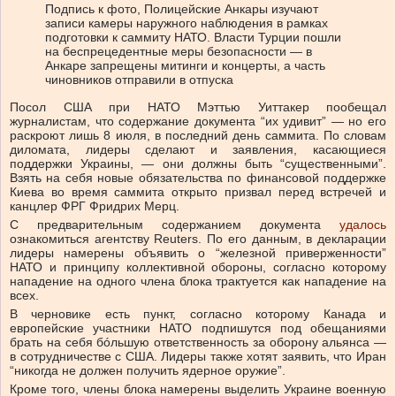
Подпись к фото,
Полицейские Анкары изучают
записи камеры наружного наблюдения в рамках
подготовки к саммиту НАТО. Власти Турции пошли
на беспрецедентные меры безопасности — в
Анкаре запрещены митинги и концерты, а часть
чиновников отправили в отпуска
Посол США при НАТО Мэттью Уиттакер пообещал
журналистам, что содержание документа “их удивит” — но его
раскроют лишь 8 июля, в последний день саммита. По словам
диломата, лидеры сделают и заявления, касающиеся
поддержки Украины, — они должны быть “существенными”.
Взять на себя новые обязательства по финансовой поддержке
Киева во время саммита открыто призвал перед встречей и
канцлер ФРГ Фридрих Мерц.
С предварительным содержанием документа
удалось
ознакомиться агентству Reuters. По его данным, в декларации
лидеры намерены объявить о “железной приверженности”
НАТО и принципу коллективной обороны, согласно которому
нападение на одного члена блока трактуется как нападение на
всех.
В черновике есть пункт, согласно которому Канада и
европейские участники НАТО подпишутся под обещаниями
брать на себя бóльшую ответственность за оборону альянса —
в сотрудничестве с США. Лидеры также хотят заявить, что Иран
“никогда не должен получить ядерное оружие”.
Кроме того, члены блока намерены выделить Украине военную