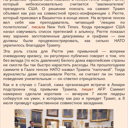
который небезосновательно считается “заклинателем”
президента США. О решении поехать на саммит Трамп
объявил как раз на совместной пресс-конференции с Рютте,
который приезжал в Вашингтон в конце июня. На встрече генсек
вел себя как преподаватель, читающий “лекцию по
политологии”,
писала
New York Times. Когда президент США
начал озвучивать список претензий к альянсу, Рютте показал
ему заранее заготовленные диаграммы и графики — они
должны были продемонстрировать, как сильно НАТО
укрепилось благодаря Трампу.
Эта роль стала для Рютте уже привычной — вопреки
очевидному кризису, он регулярно публично говорит о том, что
без вклада (то есть давления) Белого дома европейские страны
не смогли бы так быстро нарастить расходы. На прошлогоднем
саммите в Гааге генсек НАТО назвал Трампа “папочкой”. Тогда
журналисты даже спрашивали Рютте, не считает ли он такое
поведение унизительным — он ответил отрицательно.
Как и в случае с Гаагой, сама организация встречи в Анкаре
подстроена под привычки Трампа,
пишет
AFP. Саммит
намерено сделали коротким — вечером 7 июля лидеры
соберутся на ужин, к которому как раз и приедет Трамп, а 8
июля проведут единственное совместное заседание.