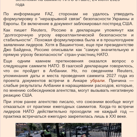
года
По информации FAZ, сторонам не удалось утвердить
формулировку о “неразрывной связи” безопасности Украины и
Европы. Ее включение в документ заблокировал постпред США.
Как пишет Reuters, Россию в декларации упомянут как
“долгосрочную угрозу евроатлантической безопасности и
стабильности”. Похожая формулировка была и в прошлогоднем
заявлении лидеров. Хотя в Вашингтоне, еще при президентстве
Джо Байдена, Россию описывали как “самую значительную и
прямую угрозу безопасности” стран-участниц НАТО.
Еще одним камнем преткновения оказался вопрос о
следующем саммите НАТО. В гаагской декларации говорилось,
что он пройдет в Албании. Но, по сведениям Reuters,
упоминания даты и места проведения саммита 2027 года из
проекта документов встречи в Анкаре
убрали
. Причина —
слабые результаты Албании в наращивании расходов, которые,
по мнению собеседников агентства, могут вызывать негативную
реакцию США.
При этом ранее агентство писало, что союзники вообще могут
отказаться от практики ежегодных саммитов. Когда-то встречи
лидеров НАТО действительно проходили не каждый год —
практика встречаться ежегодно закрепилась лишь в XXI веке.