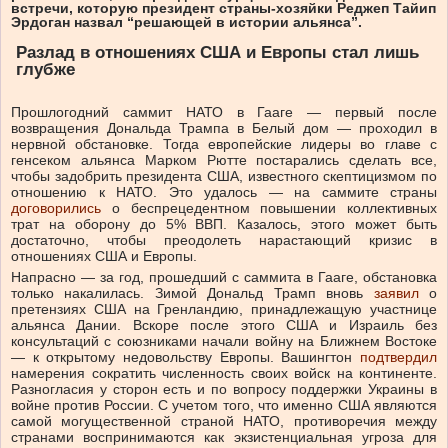
встречи, которую президент страны-хозяйки Реджеп Тайип
Эрдоган назвал “решающей в истории альянса”.
Разлад в отношениях США и Европы стал лишь
глубже
Прошлогодний саммит НАТО в Гааге — первый после
возвращения Дональда Трампа в Белый дом — проходил в
нервной обстановке. Тогда европейские лидеры во главе с
генсеком альянса Марком Рютте постарались сделать все,
чтобы задобрить президента США, известного скептицизмом по
отношению к НАТО. Это удалось — на саммите страны
договорились
о беспрецедентном повышении коллективных
трат на оборону до 5% ВВП. Казалось, этого может быть
достаточно, чтобы преодолеть нарастающий кризис в
отношениях США и Европы.
Напрасно — за год, прошедший с саммита в Гааге, обстановка
только накалилась. Зимой Дональд Трамп вновь
заявил
о
претензиях США на Гренландию, принадлежащую участнице
альянса Дании. Вскоре после этого США и Израиль без
консультаций с союзниками начали войну на Ближнем Востоке
— к открытому недовольству Европы. Вашингтон
подтвердил
намерения сократить численность своих войск на континенте.
Разногласия у сторон есть и по вопросу поддержки Украины в
войне против России. С учетом того, что именно США являются
самой могущественной страной НАТО, противоречия между
странами воспринимаются как экзистенциальная угроза для