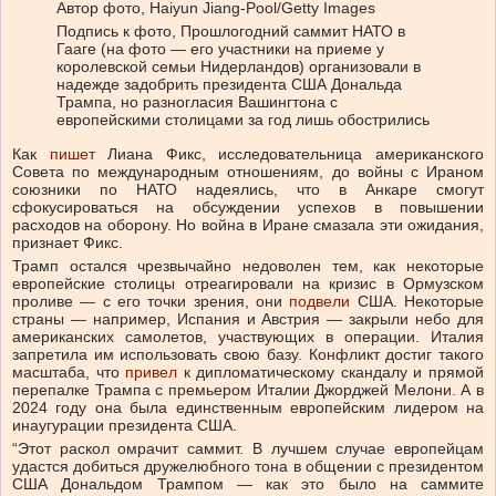
Автор фото,
Haiyun Jiang-Pool/Getty Images
Подпись к фото,
Прошлогодний саммит НАТО в
Гааге (на фото — его участники на приеме у
королевской семьи Нидерландов) организовали в
надежде задобрить президента США Дональда
Трампа, но разногласия Вашингтона с
европейскими столицами за год лишь обострились
Как
пишет
Лиана Фикс, исследовательница американского
Совета по международным отношениям, до войны с Ираном
союзники по НАТО надеялись, что в Анкаре смогут
сфокусироваться на обсуждении успехов в повышении
расходов на оборону. Но война в Иране смазала эти ожидания,
признает Фикс.
Трамп остался чрезвычайно недоволен тем, как некоторые
европейские столицы отреагировали на кризис в Ормузском
проливе — с его точки зрения, они
подвели
США. Некоторые
страны — например, Испания и Австрия — закрыли небо для
американских самолетов, участвующих в операции. Италия
запретила им использовать свою базу. Конфликт достиг такого
масштаба, что
привел
к дипломатическому скандалу и прямой
перепалке Трампа с премьером Италии Джорджей Мелони. А в
2024 году она была единственным европейским лидером на
инаугурации президента США.
“Этот раскол омрачит саммит. В лучшем случае европейцам
удастся добиться дружелюбного тона в общении с президентом
США Дональдом Трампом — как это было на саммите