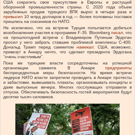
США сократить свое присутствие в Европы и растущей
оборонной промышленности страны. С 2020 года объем
зарубежных продаж турецкого ВПК вырос в четыре раза и
превысил
10 млрд долларов в год — более половины поставок
пришлись на союзников по НАТО.
Не исключено, что на встрече Турция попытается добиться
возобновления участия в программе F-35. Bloomberg
писал
, что
на прошлогодней встрече с Владимиром Путиным Эрдоган
просил у него забрать ставшие проблемой комплексы С-400.
Дональд Трамп перед саммитом
намекал
: США, возможно,
привезут в Анкару нечто, что сделает президента Эрдогана
“очень счастливым”.
Пока же турецкие власти сосредоточены на успешной
организации саммита. В Анкаре
предприняты
беспрецедентные меры безопасности. На время встречи
лидеров НАТО власти запретили проводить в Анкаре протесты
и забастовки, вывешивать плакаты, организовывать концерты и
даже выпускные вечера. Многих госслужащих отправили в
отпуска. Обеспечивать безопасность гостей мероприятия будут
десятки тысяч силовиков.