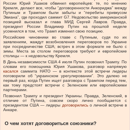
России Юрий Ушаков обвинил европейцев: те, по мнению
Кремля, делают все, чтобы “договоренности Анкориджа” между
Путиным и Трампом были забыты и “перебиты привкусом
Эвиана”, где проходил саммит G7. Недовольство американской
позицией высказал и глава МИД Сергей Лавров. Правда,
президент России Владимир Путин на прошлой неделе
усомнился в том, что Трамп изменил свою позицию.
Российские чиновники во главе с Путиным, судя по их
заявлениям, жаждут возобновления переговоров по Украине
при посредничестве США; встреч в этом формате не было с
зимы. Места за столом переговоров требуют и европейские
столицы — к недовольству Кремля.
В День независимости США 4 июля Путин позвонил Трампу. По
словам его помощника Юрия Ушакова, разговор напрямую
касался
саммита НАТО — в контексте этой встречи лидеры
поговорили об “украинском урегулировании”. Это далеко не
первый раз, когда Путин ищет разговора с Трампом перед тем,
как тому предстоят встречи с Зеленским или европейскими
партнерами.
Позвонил Трампу и президент Украины. Правда, Зеленский, в
отличие от Путина, совсем скоро лично пообщается с
президентом США — лидеры
договорились
о личной встрече в
Анкаре.
О чем хотят договориться союзники?