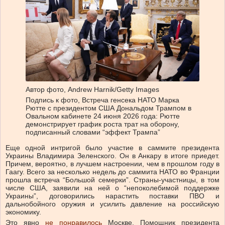
Автор фото,
Andrew Harnik/Getty Images
Подпись к фото,
Встреча генсека НАТО Марка
Рютте с президентом США Дональдом Трампом в
Овальном кабинете 24 июня 2026 года: Рютте
демонстрирует график роста трат на оборону,
подписанный словами “эффект Трампа”
Еще одной интригой было участие в саммите президента
Украины Владимира Зеленского. Он в Анкару в итоге приедет.
Причем, вероятно, в лучшем настроении, чем в прошлом году в
Гаагу. Всего за несколько недель до саммита НАТО во Франции
прошла встреча “Большой семерки”. Страны-участницы, в том
числе США, заявили на ней о “непоколебимой поддержке
Украины”, договорились нарастить поставки ПВО и
дальнобойного оружия и усилить давление на российскую
экономику.
Это явно
не понравилось
Москве. Помощник президента