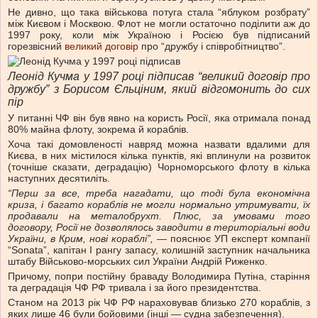
Не дивно, що така військова потуга стала “яблуком розбрату”
між Києвом і Москвою. Флот не могли остаточно поділити аж до
1997 року, коли між Україною і Росією був підписаний
горезвісний
великий договір
про “дружбу і співробітництво”.
Леонід Кучма у 1997 році підписав “великий договір про
дружбу” з Борисом Єльціним, який відгомонить до сих
пір
У питанні ЧФ він був явно на користь Росії, яка отримала понад
80% майна флоту, зокрема й кораблів.
Хоча такі домовленості навряд можна назвати вдалими для
Києва, в них містилося кілька пунктів, які вплинули на розвиток
(точніше сказати, деградацію) Чорноморського флоту в кілька
наступних десятиліть.
“Перш за все, треба нагадати, що тоді була економічна
криза, і багато кораблів не могли нормально утримувати, їх
продавали на металобрухт. Плюс, за умовами того
договору, Росії не дозволялось заводити в територіальні води
України, в Крим, нові кораблі”,
— пояснює УП експерт компанії
“Sonata”, капітан І рангу запасу, колишній заступник начальника
штабу Військово-морських сил України Андрій Риженко.
Причому, попри постійну браваду Володимира Путіна, старіння
та деградація ЧФ РФ тривала і за його президентства.
Станом на 2013 рік ЧФ РФ нараховував близько 270 кораблів, з
яких лише 46 були бойовими (інші — судна забезпечення).