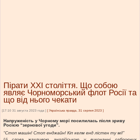
Пірати ХХІ століття. Що собою
являє Чорноморський флот Росії та
що від нього чекати
[17:10 31 августа 2023 года ]
[
Українська правда, 31 серпня 2023
]
Напруженість у Чорному морі посилилась після зриву
Росією “зернової угоди”.
“Стоп машін! Стоп енджайн! Кіп келм енд лістен ту мі!”
Ці слова жахливою англійською у виконанні озброєних