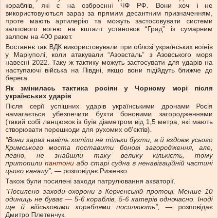
кораблів, які є на озброєнні ЧФ РФ. Вони хоч і не
використовуються зараз за прямим десантним призначенням,
проте мають артилерію та можуть застосовувати системи
залпового вогню на кшталт установок “Град” із сумарним
залпом на 400 ракет.
Востаннє так ВДК використовували при облозі українських воїнів
у Маріуполі, коли атакували “Азовсталь” з Азовського моря
навесні 2022. Таку ж тактику можуть застосувати для ударів на
наступаючі війська на Півдні, якщо вони підійдуть ближче до
берега.
Як змінилась тактика росіян у Чорному морі після
українських ударів
Після серії успішних ударів українськими дронами Росія
намагається убезпечити бухти боновими загородженнями
(такий собі ланцюжок із буїв діаметром від 1,5 метра, які мають
створювати перешкоди для рухомих об'єктів).
“Вони зараз навіть хотіли не тільки бухти, а й вздовж усього
Кримського моста поставити бонові загородження, але,
певно, не знайшли таку велику кількість, тому
притопили
пантони
або старі судна в ненавігаційній частині
цього каналу”,
— розповідає Риженко.
Також були посилені заходи патрулювання акваторії.
“Посилено заходи охорони в Керченській протоці. Менше 10
одиниць не буває
—
5-6 кораблів, 5-6 катерів одночасно. Іноді
ще й військовими кораблями посилюють”,
— розповідає
Дмитро Плетенчук
.