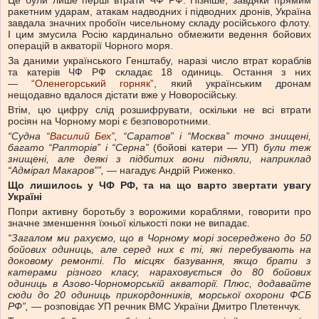
Це були лише перші втрати ЧФ РФ. Пізніше, завдяки прямим
ракетним ударам, атакам надводних і підводних дронів, Україна
завдала значних пробоїн чисельному складу російського флоту.
І цим змусила Росію кардинально обмежити ведення бойових
операцій в акваторії Чорного моря.
За даними українського Генштабу, наразі число втрат кораблів
та катерів ЧФ РФ складає 18 одиниць. Остання з них
—
“Оленегорський горняк”
, який українським дронам
нещодавно вдалося дістати вже у Новоросійську.
Втім, цю цифру слід розшифрувати, оскільки не всі втрати
росіян на Чорному морі є безповоротними.
“Судна
“Василий Бех”
, “Саратов” і “Москва” точно знищені,
багато “Рапторів” і “Серна”
(бойові катери — УП)
були теж
знищені, але деякі з підбитих вони підняли, наприклад
“Адмірал Макаров””,
— нагадує Андрій Риженко.
Що лишилось у ЧФ РФ, та на що варто звертати увагу
Україні
Попри активну боротьбу з ворожими кораблями, говорити про
значне зменшення їхньої кількості поки не випадає.
“Загалом ми рахуємо, що в Чорному морі зосереджено до 50
бойових одиниць, але серед них є ті, які перебувають на
доковому ремонті. По місцях базування, якщо брати з
катерами різного класу, нараховується до 80 бойових
одиниць в Азово-Чорноморській акваторії. Плюс, додавайте
сюди до 20 одиниць прикордонників, морської охорони ФСБ
РФ”,
— розповідає УП речник ВМС України Дмитро Плетенчук
.