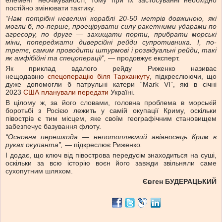
елемент неочікуваності, тому при їх застосуванні необхідно
постійно змінювати тактику.
“Нам потрібні невеликі кораблі 20-50 метрів довжиною, які
могли б, по-перше, проецірувати силу ракетними ударами по
агресору, по друге — захищати порти, прибрати морські
міни, попереджати диверсійні рейди супротивника. І, по-
третє, самим проводити штурмові і розвідуальні рейди, такі
як амфібійні та спецоперації”,
— продовжує експерт.
Як приклад вдалого рейду Риженко називає
нещодавню
спецоперацію біля Тарханкуту
, підкреслюючи, що
дуже допомогли б патрульні катери “Mark VI”, які в січні
2023
США планували передати
Україні.
В цілому ж, за його словами, головна проблема в морській
боротьбі з Росією лежить у самій окупації Криму, оскільки
півострів є тим місцем, яке своїм географічним становищем
забезпечує базування флоту.
“Основна перешкода — непотопляємий авіаносець Крим в
руках окупанта”,
—
підкреслює Риженко
.
І додає, що ключ від півострова передусім знаходиться на суші,
оскільки за всю історію воєн його завжди звільняли саме
сухопутним шляхом.
Євген БУДЕРАЦЬКИЙ