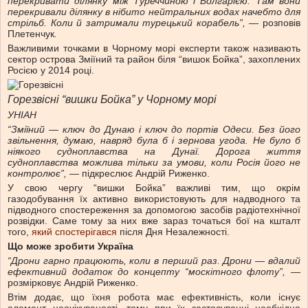
перекривати ділянку між Туреччиною і Болгарією. Там вони
перекривали ділянку в нібито нейтральних водах начебто для
стрільб. Коли й затримали турецький корабель”,
— розповів
Плетенчук
.
Важливими точками в Чорному морі експерти також називають
сектор острова Зміїний та район біля “вишок Бойка”, захоплених
Росією у 2014 році.
Горезвісні “вишки Бойка” у Чорному морі
УНІАН
“Зміїний — ключ до Дунаю і ключ до портів Одеси. Без його
звільнення, думаю, навряд була б і зернова угода. Не було б
ніякого судноплавства на Дунаї. Дорога життя
судноплавства можлива тільки за умови, коли Росія його не
контролює”,
— підкреслює Андрій Риженко.
У свою чергу “вишки Бойка” важливі тим, що окрім
газодобування їх активно використовують для надводного та
підводного спостереження за допомогою засобів радіотехнічної
розвідки. Саме тому за них вже зараз точаться бої на кшталт
того,
який спостерігався
після Дня Незалежності.
Що може зробити Україна
“Дрони гарно працюють, коли в перший раз. Дрони — вдалий
ефективний додаток до концепту “москітного флоту”,
—
розмірковує Андрій Риженко.
Втім додає, що їхня робота має ефективність, коли існує