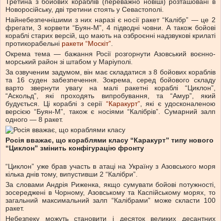
Третина з бойових кораблів (переважно новіші) розташовані в
Новоросійську, дві третини стоять у Севастополі.
Найнебезпечнішими з них наразі є носії ракет “Калібр” — це 2
фрегати, 3 корвети “Буян-М”, 4 підводні човни. А також бойові
кораблі старих версій, що мають на озброєнні надзвукові крилаті
протикорабельні
ракети “Москіт”
.
Окрема тема — бажання Росії розгорнути Азовський воєнно-
морський район зі штабом у Маріуполі.
За озвученим задумом, він має складатися з 8 бойових кораблів
та 16 суден забезпечення. Зокрема, серед бойового складу
варто звернути увагу на малі ракетні кораблі “Циклон”,
“Аскольд”, які проходять випробування, та “Амур”, який
будується. Ці кораблі з серії
“Каракурт”
, які є удосконаленою
версією “Буян-М”, також є носіями “Калібрів”. Сумарний залп
одного — 8 ракет.
Росія вважає, що кораблями класу “Каракурт” типу нового
“Циклон” змінить конфігурацію фронту
“Циклон” уже брав участь в атаці на Україну з Азовського моря
кілька днів тому, випустивши 2 “Калібри”.
За словами Андрія Риженка, якщо сумувати бойові потужності,
зосереджені в Чорному, Азовському та Каспійському морях, то
загальний максимальний залп “Калібрами” може скласти 100
ракет.
Небезпеку можуть становити і десяток великих десантних