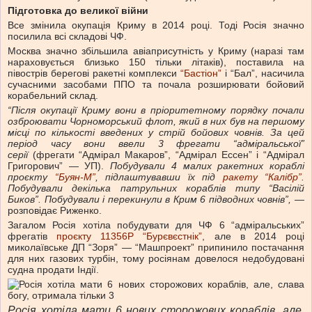
Підготовка до великої війни
Все змінила окупація Криму в 2014 році. Тоді Росія значно
посилила всі складові ЧФ.
Москва значно збільшила авіаприсутність у Криму (наразі там
нараховується близько 150 тільки літаків), поставила на
півострів берегові ракетні комплекси
“Бастіон”
і “Бал”, насичила
сучасними засобами ППО та почала розширювати бойовий
корабельний склад.
“Після окупації Криму вони в пріоритетному порядку почали
озброювати Чорноморський флот, який в них був на першому
місці по кількості введених у стрій бойових човнів. За цей
період часу вони ввели 3 фрегати “адміральської”
серії
(фрегати “Адмірал Макаров”, “Адмірал Ессен” і “Адмірал
Григорович” — УП).
Побудували 4 малих ракетних кораблі
проєкту
“Буян-М”
, підлаштувавши їх під
ракету “Калібр”
.
Побудували декілька патрульних кораблів типу “Васілій
Биков”. Побудували і перекинули в Крим 6 підводних човнів”,
—
розповідає Риженко.
Загалом Росія хотіла побудувати для ЧФ 6 “адміральських”
фрегатів
проєкту 11356Р “Бурєвєстнік”
, але в 2014 році
миколаївське ДП “Зоря” — “Машпроект” припинило постачання
для них газових турбін, тому росіянам довелося недобудовані
судна продати Індії.
Росія хотіла мати 6 нових сторожових кораблів, але,