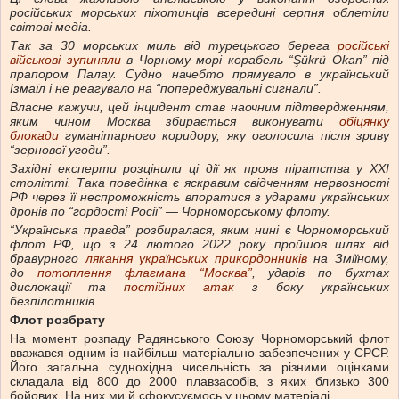
російських морських піхотинців всередині серпня облетіли
світові медіа.
Так за 30 морських миль від турецького берега
російські
військові зупиняли
в Чорному морі корабель “Şükrü Okan” під
прапором Палау. Судно начебто прямувало в український
Ізмаїл і не реагувало на “попереджувальні сигнали”.
Власне кажучи, цей інцидент став наочним підтвердженням,
яким чином Москва збирається виконувати
обіцянку
блокади
гуманітарного коридору, яку оголосила після зриву
“зернової угоди”.
Західні експерти розцінили ці дії як прояв піратства у ХХІ
столітті. Така поведінка є яскравим свідченням нервозності
РФ через її неспроможність впоратися з ударами українських
дронів по “гордості Росії” — Чорноморському флоту.
“Українська правда” розбиралася, яким нині є Чорноморський
флот РФ, що з 24 лютого 2022 року пройшов шлях від
бравурного
лякання українських прикордонників
на Зміїному,
до
потоплення флагмана “Москва”
, ударів по бухтах
дислокації та
постійних атак
з боку українських
безпілотників.
Флот розбрату
На момент розпаду Радянського Союзу Чорноморський флот
вважався одним із найбільш матеріально забезпечених у СРСР.
Його загальна суднохідна чисельність за різними оцінками
складала від 800 до 2000 плавзасобів, з яких близько 300
бойових. На них ми й сфокусуємось у цьому матеріалі.