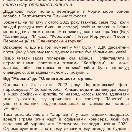
слава богу, отримала тільки 3
Додатково Росія почала перекидати в Чорне море бойові
кораблі з Балтійського та Північного флотів.
Зокрема, на початку лютого 2022 року (так-так, саме тоді, коли
західні розвідки вже били на сполох) росіяни завели в Чорне
море під виглядом навчань 6 великих десантних кораблів (ВДК
“Калінінград”, “Мінськ”, “Корольов”, “Петро Моргунов”, “Георгій
Переможець” та
“Оленегорський горняк”
).
Враховуючи, що на той момент у ЧФ було 7 ВДК, десантний
потенціал у Чорному морі одномоментно був збільшений удвічі.
Якщо читати зараз попередні сім абзаців і співставляти з
перманентними ракетними атаками “Калібрами”, то може
здатись, ніби підготовка до великої війни була напрочуд
очевидною, але заднім числом усі розумні…
Від “Москви” до “Оленегорського горняка”
Станом на 24 лютого 2022 року Чорноморський флот
нараховував 74 бойові кораблі. А якщо додати активну допомогу
з інших російських флотів, то навряд когось могла здивувати
така зухвалість, яку проявляли на крейсері “Москва” в
уже
легендарних радіоперемовинах
із гарнізоном острова
Зміїний.
Така розслабленість і “стирчання” у всім відомих квадратах
врешті зіграла злий жарт із офіцерами крейсера, який був
впольований українським “Нептуном” всередині квітня 2022.
Окремо зупинятись на цьому дивовижному епізоді не будемо,