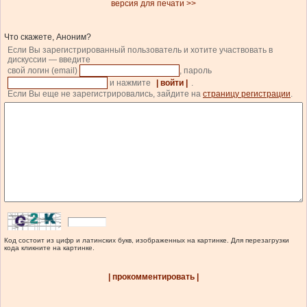
версия для печати >>
Что скажете, Аноним?
Если Вы зарегистрированный пользователь и хотите участвовать в
дискуссии — введите
свой логин (email)
, пароль
и нажмите
| войти |
.
Если Вы еще не зарегистрировались, зайдите на
страницу регистрации
.
Код состоит из цифр и латинских букв, изображенных на картинке. Для перезагрузки
кода кликните на картинке.
| прокомментировать |