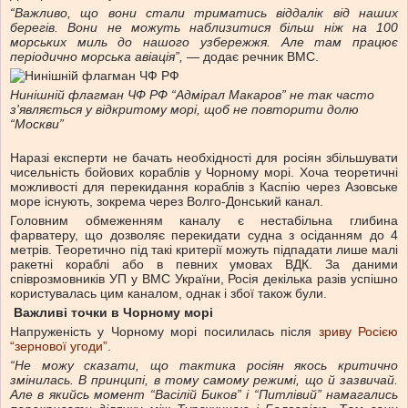
“Важливо, що вони стали триматись віддалік від наших
берегів. Вони не можуть наблизитися більш ніж на 100
морських миль до нашого узбережжя. Але там працює
періодично морська авіація”,
— додає речник ВМС.
Нинішній флагман ЧФ РФ “Адмірал Макаров” не так часто
з'являється у відкритому морі, щоб не повторити долю
“Москви”
Наразі експерти не бачать необхідності для росіян збільшувати
чисельність бойових кораблів у Чорному морі. Хоча теоретичні
можливості для перекидання кораблів з Каспію через Азовське
море існують, зокрема через Волго-Донський канал.
Головним обмеженням каналу є нестабільна глибина
фарватеру, що дозволяє перекидати судна з осіданням до 4
метрів. Теоретично під такі критерії можуть підпадати лише малі
ракетні кораблі або в певних умовах ВДК. За даними
співрозмовників УП у ВМС України, Росія декілька разів успішно
користувалась цим каналом, однак і збої також були.
Важливі точки в Чорному морі
Напруженість у Чорному морі посилилась після
зриву Росією
“зернової угоди”
.
“Не можу сказати, що тактика росіян якось критично
змінилась. В принципі, в тому самому режимі, що й зазвичай.
Але в якийсь момент “Васілій Биков” і “Питлівий” намагались