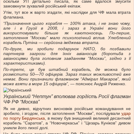
оскільки УП детально писала, як саме вдалося змусити
замовкнути зухвалий російський екіпаж.
Утім, тут все ж варто згадати, які наслідки для ЧФ мала втрата
флагмана.
“Призначення цього корабля — 100% атака, і не знаю чому,
але і в Грузії в 2008, і зараз в Україні вони його
використовували більше як каютоносець.
По-перше,
затоплення “Москви” мало психологічний вплив. Улюблений
корабель Путіна — серйозна іміджева втрата.
По-друге, ми зробили подарунок НАТО, бо позбавили
партнерів загрози для їхніх авіаносців (боротьба з
авіаносцями була головним завданням “Москви”, згідно з її
характеристиками).
По-третє, це був штабний корабель, де можна було
розмістити 50
—
70 офіцерів. Зараз таких можливостей вже
немає. Вони призначили флагманом “Адмірал Макаров”, який
може взяти в море 15 офіцерів”,
— пояснює Андрій Риженко.
Український “Нептун” вполював гордість Росії флагман
ЧФ РФ “Москва”
Як не дивно, відчутних висновків російське командування не
зробило, і згодом, після затоплення “Москви”, послідували
удар
по порту Бердянська
, в якому був знищений великий десантний
корабель “Саратов”, а “Новочеркаськ” і “Цезарь Куніков” дивом
уникли його лихої долі.