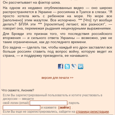
Он рассчитывает на фактор шока.
На одном из недавно опубликованных видео — оно широко
распространяется в Украине — россиянка в Туапсе в слезах. “Я
просто хотела жить с ребенком на море. Но море все
[заполнено] этим мазутом. Все испорчено. *** [Что] тут вообще
делать? БПЛА эти *** [проклятые] летают, все разносят”, —
говорит она, перемежая рыдания нецензурными выражениями.
Для Бровди это признак того, что последствия российского
вторжения — и сильного ответа Украины — возможно, уже не
такие ограниченные, как до последнего времени.
Его задача — сделать так, чтобы каждый его дрон заставлял все
больше россиян ставить под вопрос войну, которую ведет их
страна, — и поддержку президента, ее начавшего.
версия для печати >>
Что скажете, Аноним?
Если Вы зарегистрированный пользователь и хотите участвовать в
дискуссии — введите
свой логин (email)
, пароль
и нажмите
| войти |
.
Если Вы еще не зарегистрировались, зайдите на
страницу регистрации
.