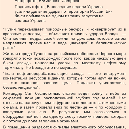
Автор фото,
BBC/Moose Campbell
Подпись к фото,
В последние недели Украина
усилила дальние удары по территории России. Би-
би-си побывала на одном из таких запусков на
востоке Украины
“Путин перекачивает природные ресурсы и конвертирует их в
кровавые доллары, — объясняет причины ударов Бровди. —
Они меняют недра своей земли на доллары, которые затем
направляют против нас в виде „шахедов“ и баллистических
ракет”.
Жители города Туапсе на российском побережье Черного моря
говорят о токсических дождях после того, как за несколько дней
были дважды нанесены удары по местному нефтяному
терминалу. Но Бровди это не смущает.
“Если нефтеперерабатывающие заводы — это инструмент
конвертации ресурсов в деньги, которые потом идут на войну,
— это законная военная цель. Подлежит уничтожению,
безапелляционно”.
Командир Сил беспилотных систем ведет войну в небе из
секретной локации, расположенной глубоко под землей. Нас
отвезли на встречу с ним в фургоне с полностью затемненными
окнами, а затем провели вниз по лестнице — и по коридору с
капсулами для сна. В результате мы оказываемся в
оборудованной по последнему слову техники пещере, которая
с потолка до пола заполнена экранами.
В помещении раздаются сигналы электронного оборудования,