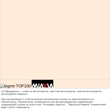
(c) Укррудпром — новости металлургии: цветная металлургия, черная металлургия,
металлургия Украины
При цитировании и использовании материалов ссылка на
www.ukrrudprom.ua
обязательна. Перепечатка, копирование или воспроизведение информации,
содержащей ссылку на агентства "Iнтерфакс-Україна", "Українськi Новини" в каком-либо
виде строго запрещены