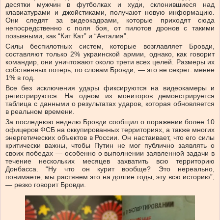
десятки мужчин в футболках и худи, склонившиеся над
клавиатурами и джойстиками, получают новую информацию.
Они следят за видеокадрами, которые приходят сюда
непосредственно с поля боя, от пилотов дронов с такими
позывными, как “Кит Кат” и “Анталия”.
Силы беспилотных систем, которые возглавляет Бровди,
составляют только 2% украинской армии, однако, как говорит
командир, они уничтожают около трети всех целей. Размеры их
собственных потерь, по словам Бровди, — это не секрет: менее
1% в год.
Все без исключения удары фиксируются на видеокамеры и
регистрируются. На одном из мониторов демонстрируется
таблица с данными о результатах ударов, которая обновляется
в реальном времени.
За последнюю неделю Бровди сообщил о поражении более 10
офицеров ФСБ на оккупированных территориях, а также многих
энергетических объектов в России. Он настаивает, что его силы
критически важны, чтобы Путин не мог публично заявлять о
своих победах — особенно о выполнении заявленной задачи в
течение нескольких месяцев захватить всю территорию
Донбасса. “Ну что он курит вообще? Это нереально,
понимаете, мы растянем это на долгие годы, эту всю историю”,
— резко говорит Бровди.