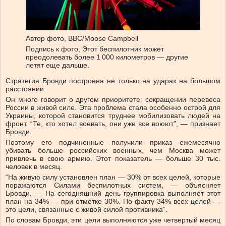
Автор фото,
BBC/Moose Campbell
Подпись к фото,
Этот беспилотник может
преодолевать более 1 000 километров — другие
летят еще дальше.
Стратегия Бровди построена не только на ударах на большом
расстоянии.
Он много говорит о другом приоритете: сокращении перевеса
России в живой силе. Эта проблема стала особенно острой для
Украины, которой становится труднее мобилизовать людей на
фронт. “Те, кто хотел воевать, они уже все воюют”, — признает
Бровди.
Поэтому его подчиненные получили приказ ежемесячно
убивать больше российских военных, чем Москва может
привлечь в свою армию. Этот показатель — больше 30 тыс.
человек в месяц.
“На живую силу установлен план — 30% от всех целей, которые
поражаются Силами беспилотных систем, — объясняет
Бровди. — На сегодняшний день группировка выполняет этот
план на 34% — при отметке 30%. По факту 34% всех целей —
это цели, связанные с живой силой противника”.
По словам Бровди, эти цели выполняются уже четвертый месяц