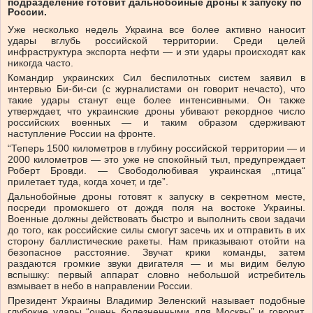
подразделение готовит дальнобойные дроны к запуску по
России.
Уже несколько недель Украина все более активно наносит
удары вглубь российской территории. Среди целей
инфраструктура экспорта нефти — и эти удары происходят как
никогда часто.
Командир украинских Сил беспилотных систем заявил в
интервью Би-би-си (с журналистами он говорит нечасто), что
такие удары станут еще более интенсивными. Он также
утверждает, что украинские дроны убивают рекордное число
российских военных — и таким образом сдерживают
наступление России на фронте.
“Теперь 1500 километров в глубину российской территории — и
2000 километров — это уже не спокойный тыл, предупреждает
Роберт Бровди. — Свободолюбивая украинская „птица“
прилетает туда, когда хочет, и где”.
Дальнобойные дроны готовят к запуску в секретном месте,
посреди промокшего от дождя поля на востоке Украины.
Военные должны действовать быстро и выполнить свои задачи
до того, как российские силы смогут засечь их и отправить в их
сторону баллистические ракеты. Нам приказывают отойти на
безопасное расстояние. Звучат крики команды, затем
раздаются громкие звуки двигателя — и мы видим белую
вспышку: первый аппарат словно небольшой истребитель
взмывает в небо в направлении России.
Президент Украины Владимир Зеленский называет подобные
глубокие удары “очень болезненными для Москвы” и говорит,