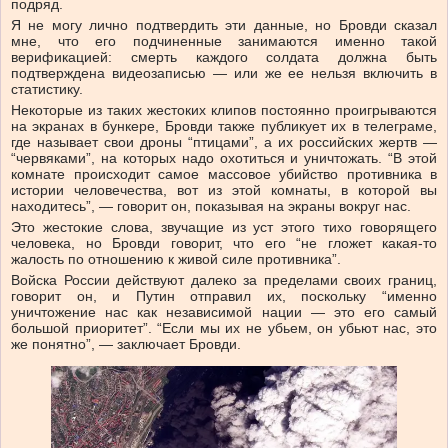
подряд.
Я не могу лично подтвердить эти данные, но Бровди сказал
мне, что его подчиненные занимаются именно такой
верификацией: смерть каждого солдата должна быть
подтверждена видеозаписью — или же ее нельзя включить в
статистику.
Некоторые из таких жестоких клипов постоянно проигрываются
на экранах в бункере, Бровди также публикует их в телеграме,
где называет свои дроны “птицами”, а их российских жертв —
“червяками”, на которых надо охотиться и уничтожать. “В этой
комнате происходит самое массовое убийство противника в
истории человечества, вот из этой комнаты, в которой вы
находитесь”, — говорит он, показывая на экраны вокруг нас.
Это жестокие слова, звучащие из уст этого тихо говорящего
человека, но Бровди говорит, что его “не гложет какая-то
жалость по отношению к живой силе противника”.
Войска России действуют далеко за пределами своих границ,
говорит он, и Путин отправил их, поскольку “именно
уничтожение нас как независимой нации — это его самый
большой приоритет”. “Если мы их не убьем, он убьют нас, это
же понятно”, — заключает Бровди.