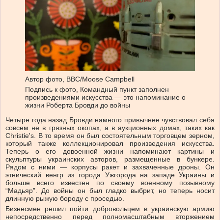
Автор фото,
BBC/Moose Campbell
Подпись к фото,
Командный пункт заполнен
произведениями искусства — это напоминание о
жизни Роберта Бровди до войны
Четыре года назад Бровди намного привычнее чувствовал себя
совсем не в грязных окопах, а в аукционных домах, таких как
Christie's. В то время он был состоятельным торговцем зерном,
который также коллекционировал произведения искусства.
Теперь о его довоенной жизни напоминают картины и
скульптуры украинских авторов, размещенные в бункере.
Рядом с ними — корпусы ракет и захваченные дроны. Он
этнический венгр из города Ужгорода на западе Украины и
больше всего известен по своему военному позывному
“Мадьяр”. До войны он был гладко выбрит, но теперь носит
длинную рыжую бороду с проседью.
Бизнесмен решил пойти добровольцем в украинскую армию
непосредственно перед полномасштабным вторжением