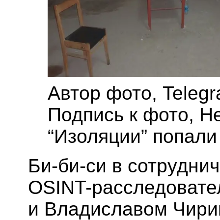
Автор фото,
Teleg
Подпись к фото,
Н
“Изоляции” попали
Би-би-си в сотрудни
OSINT-расследовате
и Владиславом Чирик