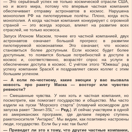
— Это серьёзный успех не только космической отрасли США,
но и всего мира, потому что впервые частная компания
обеспечивает отправку астронавтов в космос. Нарушена
монополия РФ на пилотируемые полёты. Плохо, когда есть
монополия. А когда частная компания конкурирует с огромной
страной — это всегда хорошо, влияет на развитие всех
отраслей, не только космоса.
Запуск Илоном Маском, точнее его частной компанией, двух
астронавтов означает большой прогресс в развитии
пилотируемой космонавтики. Это означает, что космос
становиться более доступным. Если космос будет более
доступным, то появится больше потребностей в доступе в
космос и, соответственно, возрастёт спрос на услуги в
обеспечении доступа в космос. С учётом этого “Южмаш” рад
успеху компании SpaceX и поздравляет своих коллег с этим
большим успехом.
— А если по-честному, какие эмоции у вас вызвала
новость про ракету Маска — восторг или чувство
ревности?
— Смешанные чувства. У них хоть и частная компания, но
посмотрите, как помогает государство и общество. Мы часто
ездили на пуски “Морского старта” (плавучий космодром для
запуска ракет “Зенит-3SL” —
Ред.
). И сейчас участвуем в одной
из американских программ, где делаем первую ступень
ракетоносителя “Антарес”. Мы видим, как позитивно настроены
люди, государство. Если бы у нас так было!
— Приведет ли это к тому, что другие частные компании,