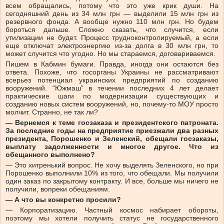
всем обращались, потому что это уже крик души. На
сегодняшний день из 34 млн грн — выделили 15 млн грн из
резервного фонда. А вообще нужно 110 млн грн. Но будем
бороться дальше. Сложно сказать, что случится, если
утилизации не будет. Процесс трудноконтролируемый, а если
еще отключат электроэнергию из-за долга в 30 млн грн, то
может случится что угодно. Но мы стараемся, договариваемся.
Пишем в Кабмин бумаги. Правда, иногда они остаются без
ответа. Похоже, что госорганы Украины не рассматривают
всерьез потенциал украинских предприятий по созданию
вооружений. “Южмаш” в течении последних 4 лет делает
практические шаги по модернизации существующих и
созданию новых систем вооружений, но, почему-то МОУ просто
молчит. Странно, не так ли?
— Вернемся к теме госзаказа и президентского патроната.
За последние годы на предприятие приезжали два разных
президента, Порошенко и Зеленский, обещали госзаказы,
выплату задолженности и многое другое. Что из
обещанного выполнено?
— Это хитренький вопрос. Не хочу выделять Зеленского, но при
Порошенко выполнили 10% из того, что обещали. Мы получили
один заказ по закрытому контракту. И все, больше мы ничего не
получили, вопреки обещаниям.
— А что вы конкретно просили?
— Корпоратизацию. Частный космос набирает обороты,
поэтому мы хотели получить статус не государственного