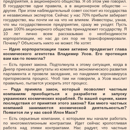
предприятия, а акционерного общества. Я об этом уже говорил.
В государстве одни правила, а в акционерном обществе —
другие. При этом наблюдательный совет состоит из государства
и независимых экспертов. Сейчас у нас 70% прибыли забирает
государство, мы почти ни на что не влияем. Инвесторы, узнав,
что мы государственное предприятие, сразу же уходят. Пусть
даже 100% акционерного общества принадлежит государству. Я
10 лет лично всем рассказываю о необходимости
корпоратизации, но нас до сих пор не трансформировали.
Почему? Объяснить никто не может. Не хотят.
— Идею корпоратизации также активно продвигает глава
космического агентства Владимир Усов. Его протекция
вам как-то помогла?
— Есть проект закона. Подтолкнула к этому ситуация, когда в
Днепр приехали депутаты из комитета экономического развития
парламента и провели заседание, но пандемия коронавируса
притормозила процесс. Чтоб там ни говорили, а Усов мыслит
правильно, пытается ускорить этот процесс.
— Рада приняла закон, который позволяет частным
компаниям приобщиться к разработке и запуску
украинских космических кораблей. По вашей оценке, какие
последствия от принятия этого закона? Как много частных
компаний занимаются космической деятельностью?
Появится ли у нас свой Илон Маск?
— Есть серьезные компании, с которыми мы начали работать
по многомиллионным контрактам. Идет сейчас кропотливая
работа над этими контрактами. Нас радует, что частные