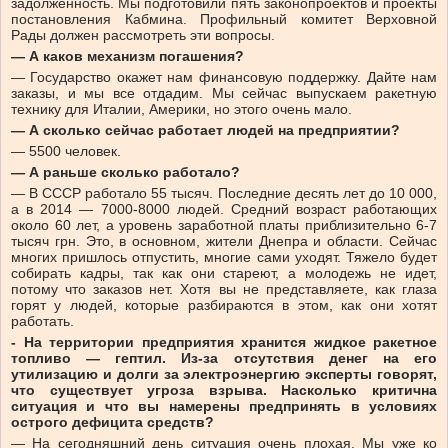
задолженность. Мы подготовили пять законопроектов и проекты
постановления Кабмина. Профильный комитет Верховной
Рады должен рассмотреть эти вопросы.
— А каков механизм погашения?
— Государство окажет нам финансовую поддержку. Дайте нам
заказы, и мы все отдадим. Мы сейчас выпускаем ракетную
технику для Италии, Америки, но этого очень мало.
— А сколько сейчас работает людей на предприятии?
— 5500 человек.
— А раньше сколько работало?
— В СССР работало 55 тысяч. Последние десять лет до 10 000,
а в 2014 — 7000-8000 людей. Средний возраст работающих
около 60 лет, а уровень заработной платы приблизительно 6-7
тысяч грн. Это, в основном, жители Днепра и области. Сейчас
многих пришлось отпустить, многие сами уходят. Тяжело будет
собирать кадры, так как они стареют, а молодежь не идет,
потому что заказов нет. Хотя вы не представляете, как глаза
горят у людей, которые разбираются в этом, как они хотят
работать.
- На территории предприятия хранится жидкое ракетное
топливо — гептил. Из-за отсутствия денег на его
утилизацию и долги за электроэнергию эксперты говорят,
что существует угроза взрыва. Насколько критична
ситуация и что вы намерены предпринять в условиях
острого дефицита средств?
— На сегодняшний день ситуация очень плохая. Мы уже ко