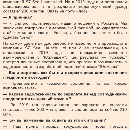
компанией S7 Sea Launch Ltd. Но в 2019 году они остановили
финансирование, и в результате недополученный доход
составил 206 млн грн. Опять не получилось.
— А причина?
— Я считаю, политическая: наши отношения с Россией. Мы
заключали контракты с американской фирмой, но учредителем
этой компании является Россия, а без нее невозможно было
сделать “Зенит”.
На самом деле нам достоверно не известно, что произошло в
компании S7 Sea Launch Ltd или с ее владельцами, но
фактически с 2019 года они прекратили всяческое
взаимодействие с “Южмашем”. Как результат — “Южмаш”
потерял денежные поступления, что привело к возникновению
задолженности по заработной плате работникам “Южмаша”.
— Если коротко: как бы вы охарактеризовали состояние
предприятия сегодня?
— Предприятие в кризисном состоянии, но мы можем
выполнять заказы.
— Какова задолженность по зарплате перед сотрудниками
предприятия на данный момент?
— За 2019 год задолженность по зарплате с налогами
составила около 200 млн гривен, а состоянием на сейчас 210
млн.
— Как вы намерены выходить из этой ситуации?
— Нам нужна помощь государства, чтобы погасить