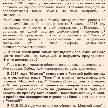
заказа. С 2014 года и до сегодняшнего дня, к сожалению, мы не
получили ни одного оборонного заказа. В течение полугода мы
прорабатываем новые заказы, но пока контракты не
заключены.
Ранее еще можно было к такому заказу относить работы по
программе “Циклон-4”, но после того как Бразилия в 2016 году
отказалась от участия в этой программе, у Южмаша не
осталось ни одной реально действующей национальной
космической программы. То есть оставшиеся у “Южмаша”
космические проекты ориентированы на зарубежных
заказчиков, что, в свою очередь, увеличивает
внешнеполитические риски.
— В свой последний визит президент Зеленский обещал
как-то повлиять на ситуацию и загрузить предприятие.
Что-то изменилось?
— После визита министр обороны начал с нами разговаривать.
Уже хорошо. Сейчас идут переговоры, готовим документы.
— В 2014 году “Южмаш” совместно с Россией работал над
изготовлением ракет “Зенит” в рамках международного
проекта “Морской старт”. Такая работа составляла около
70% загруженности космического направления завода.
После начала конфликта на Донбассе в 2014 году все
работы по проекту остановили. Насколько большую роль
в проблемах предприятия играют проблемы в отношениях
с Россией?
— В 2015-2018 году мы начали возобновлять “Морской старт” с