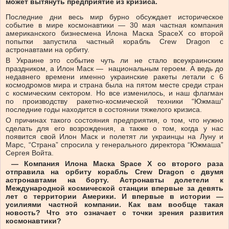
может вытянуть предприятие из кризиса.
Последние дни весь мир бурно обсуждает историческое
событие в мире космонавтики — 30 мая частная компания
американского бизнесмена Илона Маска SpaceX со второй
попытки запустила частный корабль Crew Dragon с
астронавтами на орбиту.
В Украине это событие чуть ли не стало всеукраинским
праздником, а Илон Маск — национальным героем. А ведь до
недавнего времени именно украинские ракеты летали с 6
космодромов мира и страна была на пятом месте среди стран
с космическим сектором. Но все изменилось, и наш флагман
по производству ракетно-космической техники “Южмаш”
последние годы находится в состоянии тяжелого кризиса.
О причинах такого состояния предприятия, о том, что нужно
сделать для его возрождения, а также о том, когда у нас
появится свой Илон Маск и полетят ли украинцы на Луну и
Марс, “Страна” спросила у генерального директора “Южмаша”
Сергея Войта.
— Компания Илона Маска Space X со второго раза
отправила на орбиту корабль Crew Dragon с двумя
астронавтами на борту. Астронавты долетели к
Международной космической станции впервые за девять
лет с территории Америки. И впервые в истории —
усилиями частной компании. Как вам вообще такая
новость? Что это означает с точки зрения развития
космонавтики?