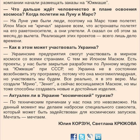
компании начали размещать заказы на “Южмаше”.
— Что дальше ждёт человечество в плане освоения
космоса? Когда полетим на Луну и Марс?
— На Луне уже были люди, поэтому на Марс тоже полетят.
Илон Маск не “кричал” заранее всем, что астронавты полетят
на его ракетоносителе, а они улетели. А сказал он об этом за
месяц до вылета. Реализация этих проектов — всего лишь дело
времени.
— Как в этом может участвовать Украина?
— Украинские предприятия смогут участвовать в мирном
космосе со всеми странами. С тем же Илоном Маском. Есть
проекты, у нас были закрытые разработки по Лунному модулю
на “Южмаше” при СССР, но Украина не в состоянии
возобновить эту программу, потому что она многомиллиардная,
но участвовать мы будем. Все реально, я в это верю. Мы
создали “Мрию”, “Зенит”, а сейчас восхищаемся Маском, но мы
тоже способны создавать новые и достойные изделия.
— Актуален ли в Украине “космический” туризм?
— По техническим причинам у нас пока это невозможно. На
данный момент мы делаем наброски специального самолета,
который может быть задействован для космических запусков.
Мечтать — мечтаем.
Юлия КОРЗУН, Светлана КРЮКОВА