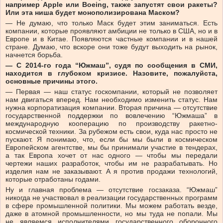
например Apple или Bоеing, также запустят свои ракеты?
Или эта ниша будет монополизирована Маском?
— Не думаю, что только Маск будет этим заниматься. Есть
компании, которые проявляют амбиции не только в США, но и в
Европе и в Китае. Появляются частные компании и в нашей
стране. Думаю, что вскоре они тоже будут выходить на рынок,
начнется борьба.
— С 2014-го года “Южмаш”, судя по сообщения в СМИ,
находится в глубоком кризисе. Назовите, пожалуйста,
основные причины этого.
— Первая — наш статус госкомпании, который не позволяет
нам двигаться вперед. Нам необходимо изменить статус. Нам
нужна корпоратизация компании. Вторая причина — отсутствие
государственной поддержки по вовлечению “Южмаша” в
международную кооперацию по производству ракетно-
космической техники. За рубежом есть свои, куда нас просто не
пускают. Я понимаю, что, если бы мы были в космическом
Европейском агентстве, мы бы принимали участие в тендерах,
а так Европа хочет от нас одного — чтобы мы передали
чертежи наших разработок, чтобы им не разрабатывать. Но
изделия нам не заказывают. А я против продажи технологий,
которые отработаны годами.
Ну и главная проблема — отсутствие госзаказа. “Южмаш”
никогда не участвовал в реализации государственных программ
в сфере промышленной политики. Мы можем работать везде,
даже в атомной промышленности, но мы туда не попали. Мы
не являемся исполнителями государственного оборонного