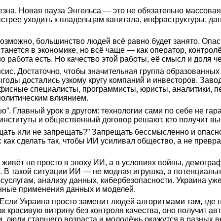
на. Новая пауза Энгельса — это не обязательно массовая 
трее уходить к владельцам капитала, инфраструктуры, данн
 Возможно, большинство людей всё равно будет занято. Опа
танется в экономике, но всё чаще — как оператор, контро
работа есть. Но качество этой работы, её смысл и доля ч
сис. Достаточно, чтобы значительная группа образованных
ыгоды достались узкому кругу компаний и инвесторов. Заво
офисные специалисты, программисты, юристы, аналитики, п
 политическим влиянием.
ошо”. Главный урок в другом: технологии сами по себе не г
институты и общественный договор решают, кто получит выго
ещать или не запрещать?” Запрещать бессмысленно и опасн
 как сделать так, чтобы ИИ усиливал общество, а не превр
 живёт не просто в эпоху ИИ, а в условиях войны, демогра
. В такой ситуации ИИ — не модная игрушка, а потенциаль
осуслугам, анализу данных, кибербезопасности. Украина уж
енные применения данных и моделей.
Если Украина просто заменит людей алгоритмами там, где 
к красивую витрину без контроля качества, оно получит ав
, люди старшего возраста и молодёжь окажутся в разных ве