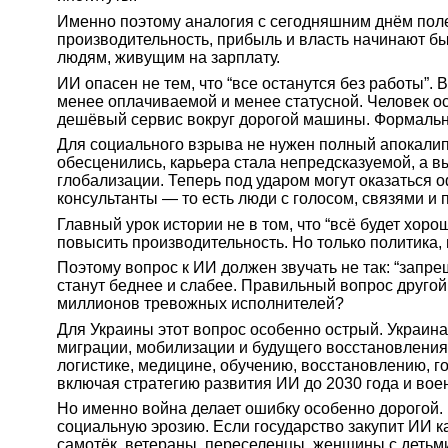
Именно поэтому аналогия с сегодняшним днём полез
производительность, прибыль и власть начинают быс
людям, живущим на зарплату.
ИИ опасен не тем, что “все останутся без работы”.
менее оплачиваемой и менее статусной. Человек ос
дешёвый сервис вокруг дорогой машины. Формально 
Для социального взрыва не нужен полный апокалип
обесценились, карьера стала непредсказуемой, а в
глобализации. Теперь под ударом могут оказаться 
консультанты — то есть люди с голосом, связями и
Главный урок истории не в том, что “всё будет хор
повысить производительность. Но только политика, 
Поэтому вопрос к ИИ должен звучать не так: “запр
станут беднее и слабее. Правильный вопрос другой:
миллионов тревожных исполнителей?
Для Украины этот вопрос особенно острый. Украина
миграции, мобилизации и будущего восстановления
логистике, медицине, обучению, восстановлению, г
включая стратегию развития ИИ до 2030 года и во
Но именно война делает ошибку особенно дорогой. 
социальную эрозию. Если государство закупит ИИ ка
самотёк, ветераны, переселенцы, женщины с детьми