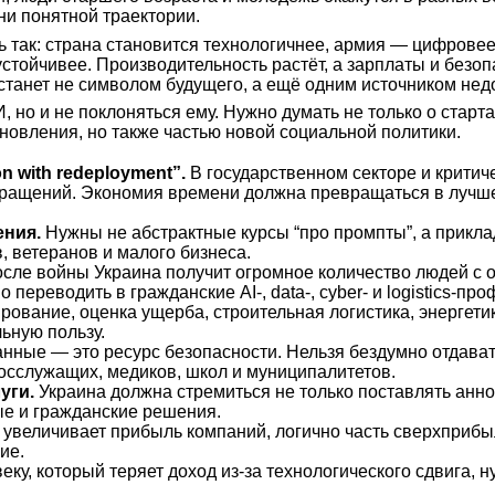
 ни понятной траектории.
 так: страна становится технологичнее, армия — цифровее
 устойчивее. Производительность растёт, а зарплаты и без
 станет не символом будущего, а ещё одним источником нед
, но и не поклоняться ему. Нужно думать не только о старт
новления, но также частью новой социальной политики.
n with redeployment”.
В государственном секторе и крити
кращений. Экономия времени должна превращаться в лучшее
ения.
Нужны не абстрактные курсы “про промпты”, а приклад
, ветеранов и малого бизнеса.
сле войны Украина получит огромное количество людей с оп
переводить в гражданские AI-, data-, cyber- и logistics-про
ование, оценка ущерба, строительная логистика, энергетик
ьную пользу.
нные — это ресурс безопасности. Нельзя бездумно отдав
сслужащих, медиков, школ и муниципалитетов.
уги.
Украина должна стремиться не только поставлять аннот
ые и гражданские решения.
увеличивает прибыль компаний, логично часть сверхприбы
ие.
еку, который теряет доход из-за технологического сдвига,