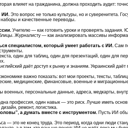
торая влияет на гражданина, должна проходить аудит: точно
 ИИ.
Это вопрос не только культуры, но и суверенитета. Го
 наборы и качественные переводы.
ссии.
Учителю — как готовить уроки и проверять задания. Ю
аблицы. Журналисту — как анализировать массивы информац
ся специалистом, который умеет работать с ИИ.
Сам по
струменты.
кста, один для таблиц, один для презентаций, один для пе
х.
нглийский даёт доступ к рынку и знаниям. Украинский даёт
экономике важно показать: вот мои проекты, тексты, таблиц
кие, медицинские, финансовые, военные и миграционные с
 военных, персональные данные, адреса, медкарты, вну
одна профессия, один навык — это риск. Лучше иметь осно
дизайн, ремонт, логистика.
головы”, а думать вместе с инструментом.
Пусть ИИ объя
а — это не конец труда. Это период, когда одни люди стан
ланте, а в том, кто раньше понял: ИИ не ждёт, пока мы буд