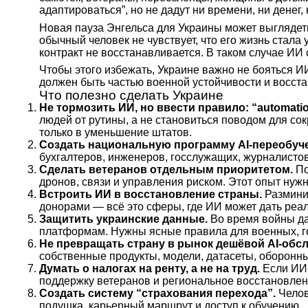
адаптироваться”, но не дадут ни времени, ни денег,
Новая пауза Энгельса для Украины может выглядеть
обычный человек не чувствует, что его жизнь стала
контракт не восстанавливается. В таком случае ИИ
Чтобы этого избежать, Украине важно не бояться ИИ
должен быть частью военной устойчивости и восста
Что полезно сделать Украине
Не тормозить ИИ, но ввести правило: “automatio
людей от рутины, а не становиться поводом для со
только в уменьшение штатов.
Создать национальную программу AI-переобуч
бухгалтеров, инженеров, госслужащих, журналистов
Сделать ветеранов отдельным приоритетом.
По
дронов, связи и управления риском. Этот опыт нужно 
Встроить ИИ в восстановление страны.
Разминир
донорами — всё это сферы, где ИИ может дать реал
Защитить украинские данные.
Во время войны да
платформам. Нужны ясные правила для военных, го
Не превращать страну в рынок дешёвой AI-обсл
собственные продукты, модели, датасеты, оборонн
Думать о налогах на ренту, а не на труд.
Если ИИ 
поддержку ветеранов и региональное восстановлен
Создать систему “страхования перехода”.
Челов
подушка, карьерный маршрут и доступ к обучению.