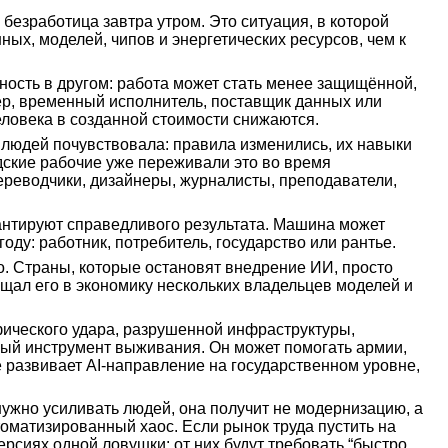
безработица завтра утром. Это ситуация, в которой
ых, моделей, чипов и энергетических ресурсов, чем к
сность в другом: работа может стать менее защищённой,
лёр, временный исполнитель, поставщик данных или
еловека в созданной стоимости снижаются.
 людей почувствовала: правила изменились, их навыки
дские рабочие уже переживали это во время
ереводчики, дизайнеры, журналисты, преподаватели,
арантируют справедливого результата. Машина может
ду: работник, потребитель, государство или рантье.
о. Страны, которые остановят внедрение ИИ, просто
ащал его в экономику нескольких владельцев моделей и
фического удара, разрушенной инфраструктуры,
ный инструмент выживания. Он может помогать армии,
е развивает AI-направление на государственном уровне,
нужно усиливать людей, она получит не модернизацию, а
томатизированный хаос. Если рынок труда пустить на
рсиях одной ловушки: от них будут требовать “быстро