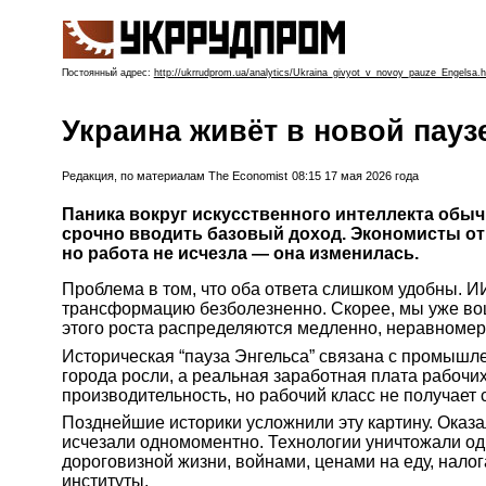
Постоянный адрес:
http://ukrrudprom.ua/analytics/Ukraina_givyot_v_novoy_pauze_Engelsa.h
Украина живёт в новой пауз
Редакция, по материалам The Economist
08:15 17 мая 2026 года
Паника вокруг искусственного интеллекта обы
срочно вводить базовый доход. Экономисты отв
но работа не исчезла — она изменилась.
Проблема в том, что оба ответа слишком удобны. ИИ,
трансформацию безболезненно. Скорее, мы уже вош
этого роста распределяются медленно, неравномер
Историческая “пауза Энгельса” связана с промышл
города росли, а реальная заработная плата рабочих
производительность, но рабочий класс не получает 
Позднейшие историки усложнили эту картину. Оказ
исчезали одномоментно. Технологии уничтожали одн
дороговизной жизни, войнами, ценами на еду, нало
институты.