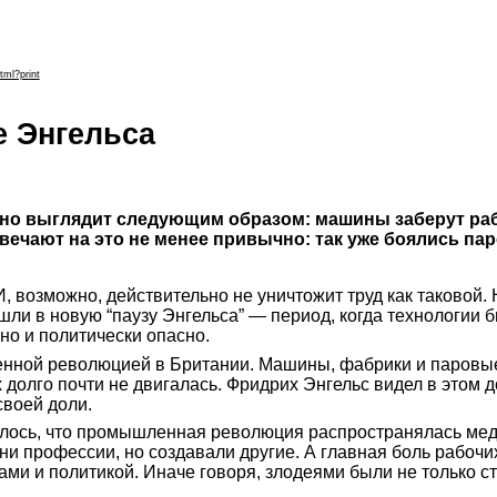
tml?print
е Энгельса
чно выглядит следующим образом: машины заберут раб
ечают на это не менее привычно: так уже боялись пар
 возможно, действительно не уничтожит труд как таковой. Н
ли в новую “паузу Энгельса” — период, когда технологии 
но и политически опасно.
енной революцией в Британии. Машины, фабрики и паровые
 долго почти не двигалась. Фридрих Энгельс видел в этом 
своей доли.
алось, что промышленная революция распространялась медл
и профессии, но создавали другие. А главная боль рабочих
гами и политикой. Иначе говоря, злодеями были не только 