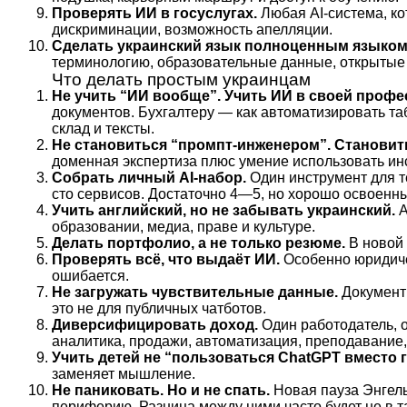
Проверять ИИ в госуслугах.
Любая AI-система, ко
дискриминации, возможность апелляции.
Сделать украинский язык полноценным языком
терминологию, образовательные данные, открытые
Что делать простым украинцам
Не учить “ИИ вообще”. Учить ИИ в своей профе
документов. Бухгалтеру — как автоматизировать т
склад и тексты.
Не становиться “промпт-инженером”. Становить
доменная экспертиза плюс умение использовать ин
Собрать личный AI-набор.
Один инструмент для те
сто сервисов. Достаточно 4—5, но хорошо освоенны
Учить английский, но не забывать украинский.
А
образовании, медиа, праве и культуре.
Делать портфолио, а не только резюме.
В новой 
Проверять всё, что выдаёт ИИ.
Особенно юридичес
ошибается.
Не загружать чувствительные данные.
Документы
это не для публичных чатботов.
Диверсифицировать доход.
Один работодатель, 
аналитика, продажи, автоматизация, преподавание, 
Учить детей не “пользоваться ChatGPT вместо 
заменяет мышление.
Не паниковать. Но и не спать.
Новая пауза Энгельс
периферию. Разница между ними часто будет не в та