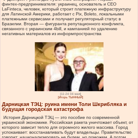
финтех-предпринимателя: украинец, основатель и CEO
LaFinteca, человек, который строит платежную инфраструктуру
для Латинской Америки, работает с Pix, Boleto, локальными
платежными сервисами и получает регуляторный статус в
Бразилии. Вторая — фигуранта репутационного конфликта,
связанного с украинским 4bill, и кампанией по удалению
негативных материалов из информпространства
[11:24 04 мая]
[Игорь ТЫННЫЙ]
Дарницкая ТЭЦ: руина имени Толи Шкрибляка и
будущая городская катастрофа
История Дарницкой ТЭЦ — это пособие по современной
украинской экономике. Российская ракета уничтожает объект, от
которого зависит тепло для огромного жилого массива. Город
успокаивает: восстанавливать будут владельцы. Правительство
говорит: национализировать не будем, но поможем. А потом