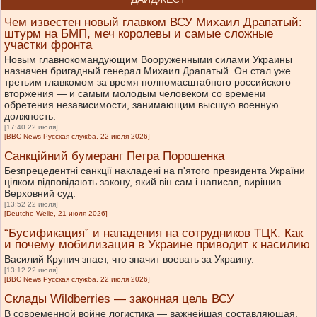
Чем известен новый главком ВСУ Михаил Драпатый:
штурм на БМП, меч королевы и самые сложные
участки фронта
Новым главнокомандующим Вооруженными силами Украины
назначен бригадный генерал Михаил Драпатый. Он стал уже
третьим главкомом за время полномасштабного российского
вторжения — и самым молодым человеком со времени
обретения независимости, занимающим высшую военную
должность.
[17:40 22 июля]
[BBC News Русская служба, 22 июля 2026]
Санкційний бумеранг Петра Порошенка
Безпрецедентні санкції накладені на п'ятого президента України
цілком відповідають закону, який він сам і написав, вирішив
Верховний суд.
[13:52 22 июля]
[Deutche Welle, 21 июля 2026]
“Бусификация” и нападения на сотрудников ТЦК. Как
и почему мобилизация в Украине приводит к насилию
Василий Крупич знает, что значит воевать за Украину.
[13:12 22 июля]
[BBC News Русская служба, 22 июля 2026]
Склады Wildberries — законная цель ВСУ
В современной войне логистика — важнейшая составляющая.