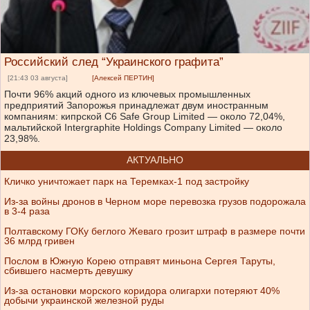
Российский след “Украинского графита”
[21:43 03 августа]
[Алексей ПЕРТИН]
Почти 96% акций одного из ключевых промышленных
предприятий Запорожья принадлежат двум иностранным
компаниям: кипрской C6 Safe Group Limited — около 72,04%,
мальтийской Intergraphite Holdings Company Limited — около
23,98%.
АКТУАЛЬНО
Кличко уничтожает парк на Теремках-1 под застройку
Из-за войны дронов в Черном море перевозка грузов подорожала
в 3-4 раза
Полтавскому ГОКу беглого Жеваго грозит штраф в размере почти
36 млрд гривен
Послом в Южную Корею отправят миньона Сергея Таруты,
сбившего насмерть девушку
Из-за остановки морского коридора олигархи потеряют 40%
добычи украинской железной руды