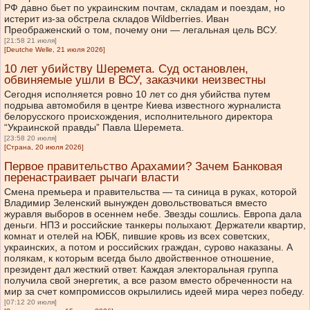
РФ давно бьет по украинским почтам, складам и поездам, но
истерит из-за обстрела складов Wildberries. Иван
Преображенский о том, почему они — легальная цель ВСУ.
[21:58 21 июля]
[Deutche Welle, 21 июля 2026]
10 лет убийству Шеремета. Суд остановлен,
обвиняемые ушли в ВСУ, заказчики неизвестны
Сегодня исполняется ровно 10 лет со дня убийства путем
подрыва автомобиля в центре Киева известного журналиста
белорусского происхождения, исполнительного директора
“Украинской правды” Павла Шеремета.
[23:58 20 июля]
[Страна, 20 июля 2026]
Первое правительство Арахамии? Зачем Банковая
перенастраивает рычаги власти
Смена премьера и правительства — та синица в руках, которой
Владимир Зеленский вынужден довольствоваться вместо
журавля выборов в осеннем небе. Звезды сошлись. Европа дала
деньги. НПЗ и российские танкеры полыхают. Держатели квартир,
комнат и отелей на ЮБК, пившие кровь из всех советских,
украинских, а потом и российских граждан, сурово наказаны. А
полякам, к которым всегда было двойственное отношение,
президент дал жесткий ответ. Каждая электоральная группа
получила свой энергетик, а все разом вместо обреченности на
мир за счет компромиссов окрылились идеей мира через победу.
[07:12 20 июля]