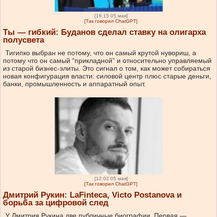
[16:15 05 мая]
[Так говорил ChatGPT]
Ты — гибкий: Буданов сделал ставку на олигарха
полусвета
Тигипко выбран не потому, что он самый крутой нувориш, а
потому что он самый “прикладной” и относительно управляемый
из старой бизнес-элиты. Это сигнал о том, как может собираться
новая конфигурация власти: силовой центр плюс старые деньги,
банки, промышленность и аппаратный опыт.
[12:02 05 мая]
[Так говорил ChatGPT]
Дмитрий Рукин: LaFinteca, Victo Postanova и
борьба за цифровой след
У Дмитрия Рукина две публичные биографии. Первая —